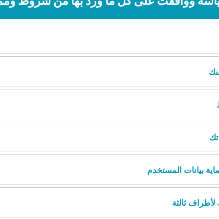
اسة ووافقت على كل ما ورد بها من شروط وم
عنك
اتك
اية بيانات المستخدم
 لأطراف ثالثة